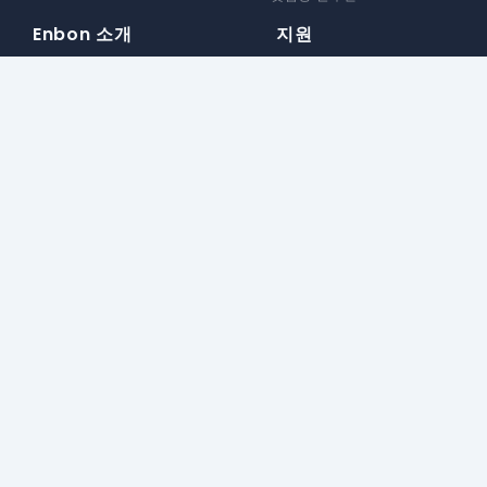
Enbon 소개
지원
브랜드 스토리
정보 지원
뉴스 센터
추가 서비스
블로그
제품 지원
생산 소개
다운로드 센터
친환경 제조
보증 정책
대행사 정책
혁신 및 개발
대행사 신청
인증서
구독하다
관심 가져