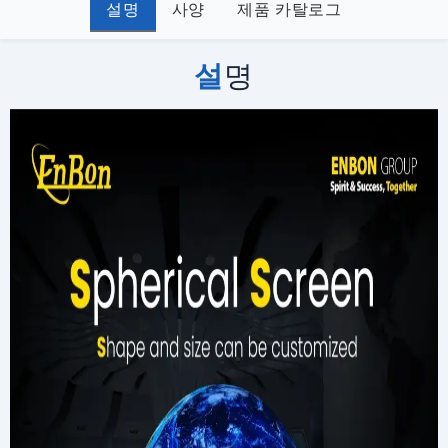
설명
사양
제품 카탈로그
설
명