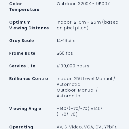
Color
Outdoor: 3200K - 9500K
Temperature
Optimum
Indoor: ≥1.5m ~ ≥5m (based
Viewing Distance
on pixel pitch)
Gray Scale
14-16bits
Frame Rate
≥60 fps
Service Life
≥100,000 hours
Brilliance Control
Indoor: 256 Level Manual /
Automatic
Outdoor: Manual /
Automatic
Viewing Angle
H140°(+70/-70) V140°
(+70/-70)
Operating
AV, S-Video, VGA, DVI, YPbPr,