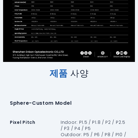
제품
사양
Sphere-Custom Model
Pixel Pitch
Indoor: P1.5 / P1.8 / P2 / P2.5
/ P3 / P4 / P5
Outdoor: P5 / P6 / P8 / P10 /