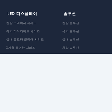
LED 디스플레이
솔루션
렌탈 스테이지 시리즈
렌탈 솔루션
야외 하이라이트 시리즈
옥외 솔루션
실내 울트라 클리어 시리즈
실내 솔루션
X자형 유연한 시리즈
차량 솔루션
맞춤형 솔루션
Enbon 소개
지원
브랜드 스토리
정보 지원
뉴스 센터
추가 서비스
블로그
제품 지원
생산 소개
다운로드 센터
친환경 제조
보증 정책