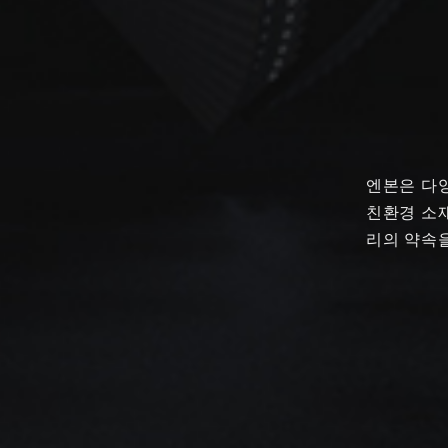
엔본은 다양
친환경 소재
리의 약속