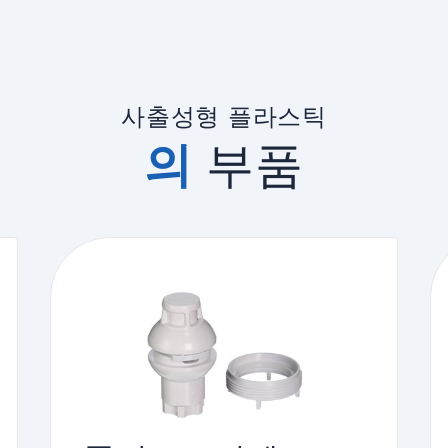
사출성형 플라스틱
의
부품