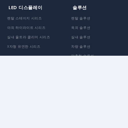
LED 디스플레이
솔루션
렌탈 스테이지 시리즈
렌탈 솔루션
야외 하이라이트 시리즈
옥외 솔루션
실내 울트라 클리어 시리즈
실내 솔루션
X자형 유연한 시리즈
차량 솔루션
맞춤형 솔루션
Enbon 소개
지원
브랜드 스토리
정보 지원
뉴스 센터
추가 서비스
블로그
제품 지원
생산 소개
다운로드 센터
친환경 제조
보증 정책
대행사 정책
혁신 및 개발