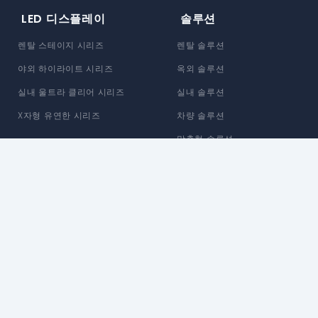
LED 디스플레이
솔루션
렌탈 스테이지 시리즈
렌탈 솔루션
야외 하이라이트 시리즈
옥외 솔루션
실내 울트라 클리어 시리즈
실내 솔루션
X자형 유연한 시리즈
차량 솔루션
맞춤형 솔루션
Enbon 소개
지원
브랜드 스토리
정보 지원
뉴스 센터
추가 서비스
블로그
제품 지원
생산 소개
다운로드 센터
친환경 제조
보증 정책
대행사 정책
혁신 및 개발