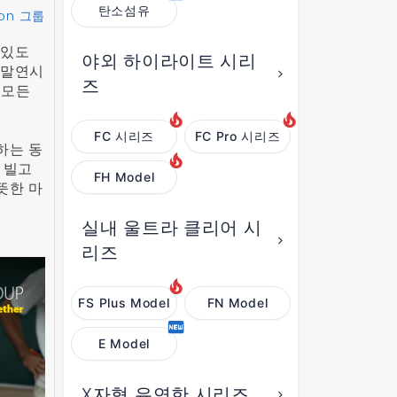
탄소섬유
on 그룹
 있도
야외 하이라이트 시리
연말연시
즈
 모든
FC 시리즈
FC Pro 시리즈
하는 동
 빌고
FH Model
뜻한 마
실내 울트라 클리어 시
리즈
FS Plus Model
FN Model
E Model
X자형 유연한 시리즈