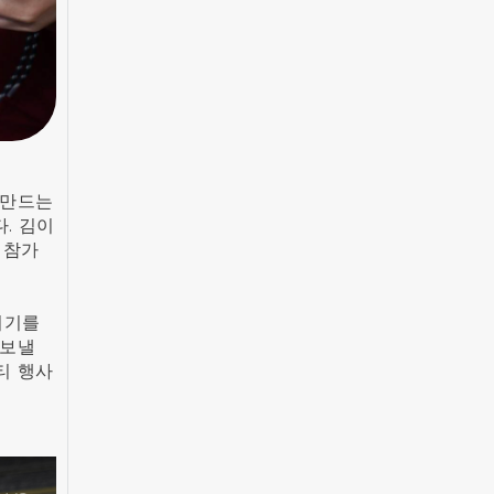
 만드는
. 김이
 참가
위기를
 보낼
티 행사